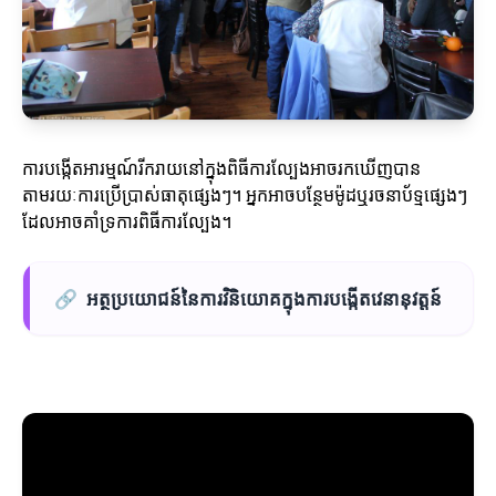
ការបង្កើតអារម្មណ៍រីករាយនៅក្នុងពិធីការល្បែងអាចរកឃើញបាន
តាមរយៈការប្រើប្រាស់ធាតុផ្សេងៗ។ អ្នកអាចបន្ថែមម៉ូដឬរចនាប័ទ្មផ្សេងៗ
ដែលអាចគាំទ្រការពិធីការល្បែង។
🔗
អត្ថប្រយោជន៍នៃការវិនិយោគក្នុងការបង្កើតវេនានុវត្តន៍