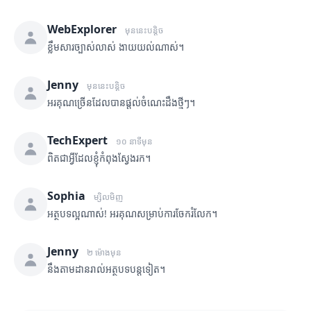
WebExplorer
មុននេះបន្តិច
ខ្លឹមសារច្បាស់លាស់ ងាយយល់ណាស់។
Jenny
មុននេះបន្តិច
អរគុណច្រើនដែលបានផ្តល់ចំណេះដឹងថ្មីៗ។
TechExpert
១០ នាទីមុន
ពិតជាអ្វីដែលខ្ញុំកំពុងស្វែងរក។
Sophia
ម្សិលមិញ
អត្ថបទល្អណាស់! អរគុណសម្រាប់ការចែករំលែក។
Jenny
២ ម៉ោងមុន
នឹងតាមដានរាល់អត្ថបទបន្តទៀត។