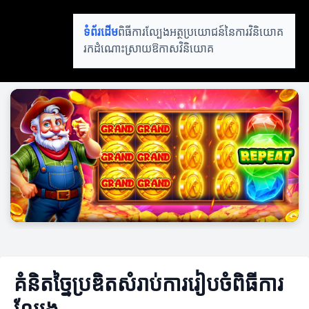
ដាក់ប្រាក់តិច
ទំព័រដើម
ពិធីការល្បែង
អត្ថប្រយោជន៍នៃការវិនិយោគ
ឈ្នះច្រើន
រកដំណោះស្រាយ
ឱកាសវិនិយោគ
គំនិតច្នៃប្រឌិតសំរាប់ការរៀបចំពិធីការ
ល្បែង