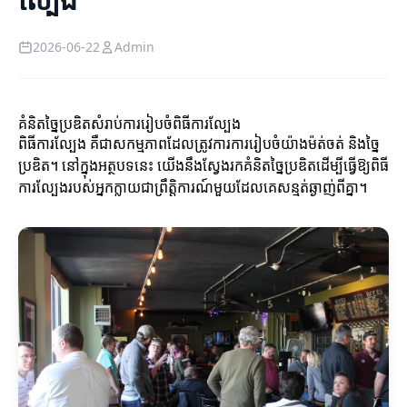
2026-06-22
Admin
គំនិតច្នៃប្រឌិតសំរាប់ការរៀបចំពិធីការល្បែង
ពិធីការល្បែង គឺជាសកម្មភាពដែលត្រូវការការរៀបចំយ៉ាងម៉ត់ចត់ និងច្នៃ
ប្រឌិត។ នៅក្នុងអត្ថបទនេះ យើងនឹងស្វែងរកគំនិតច្នៃប្រឌិតដើម្បីធ្វើឱ្យពិធី
ការល្បែងរបស់អ្នកក្លាយជាព្រឹត្តិការណ៍មួយដែលគេសន្មត់ឆ្ងាញ់ពីគ្នា។