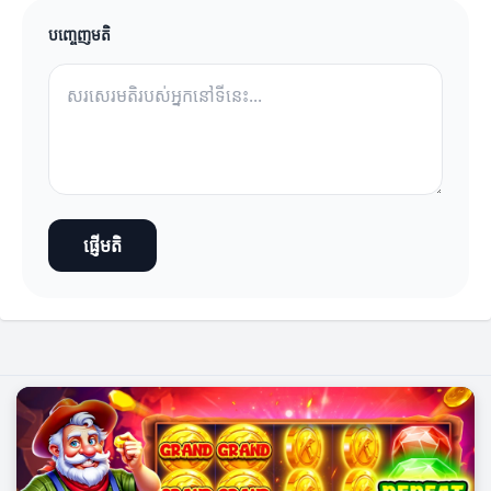
បញ្ចេញមតិ
ផ្ញើមតិ