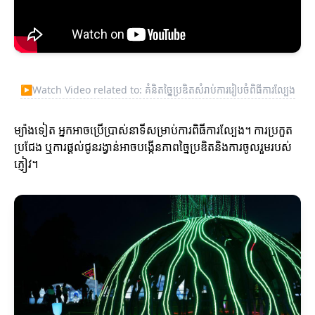
▶
Watch Video related to: គំនិតច្នៃប្រឌិតសំរាប់ការរៀបចំពិធីការល្បែង
ម្យ៉ាងទៀត អ្នកអាចប្រើប្រាស់នាទីសម្រាប់ការពិធីការល្បែង។ ការប្រកួត
ប្រជែង ឬការផ្តល់ជូនរង្វាន់អាចបង្កើនភាពច្នៃប្រឌិតនិងការចូលរួមរបស់
ភ្ញៀវ។