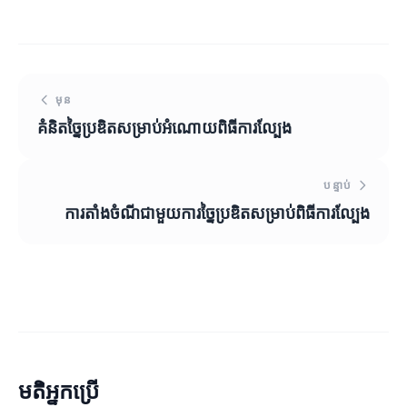
មុន
គំនិតច្នៃប្រឌិតសម្រាប់អំណោយពិធីការល្បែង
បន្ទាប់
ការតាំងចំណីជាមួយការច្នៃប្រឌិតសម្រាប់ពិធីការល្បែង
មតិអ្នកប្រើ