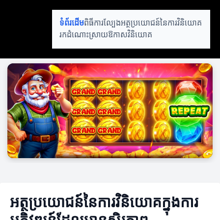
ដាក់ប្រាក់តិច
ទំព័រដើម
ពិធីការល្បែង
អត្ថប្រយោជន៍នៃការវិនិយោគ
ឈ្នះច្រើន
រកដំណោះស្រាយ
ឱកាសវិនិយោគ
អត្ថប្រយោជន៍នៃការវិនិយោគក្នុងការ
អភិវឌ្ឍន៍ដែលមានស្ថិរភាព