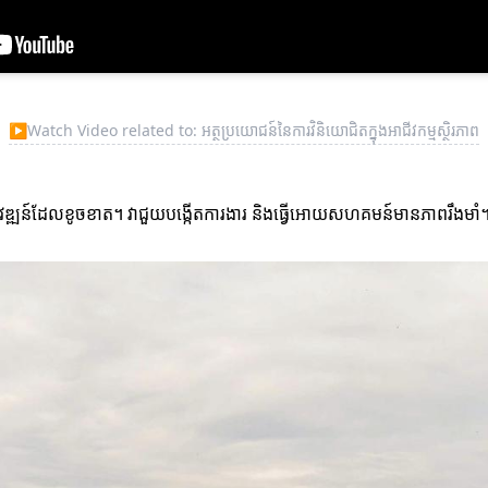
▶
Watch Video related to: អត្ថប្រយោជន៍នៃការវិនិយោជិតក្នុងអាជីវកម្មស្ថិរភាព
ភិវឌ្ឍន៍ដែលខូចខាត។ វាជួយបង្កើតការងារ និងធ្វើអោយសហគមន៍មានភាពរឹងមាំ