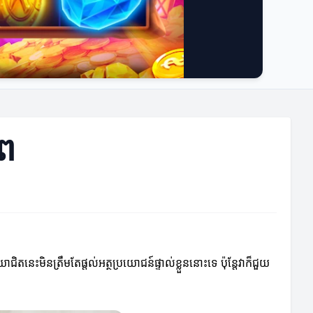
ាព
ជិតនេះមិនត្រឹមតែផ្តល់អត្ថប្រយោជន៍ផ្ទាល់ខ្លួននោះទេ ប៉ុន្តែវាក៏ជួយ