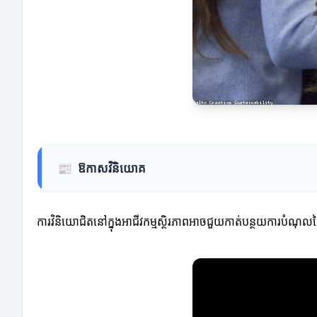
📰
ឱកាសវិនិយោគ
ការវិនិយោជិតនៅក្នុងអាជីវកម្មស្ថិរភាពអាចជួយកាត់បន្ថយការបំណុ