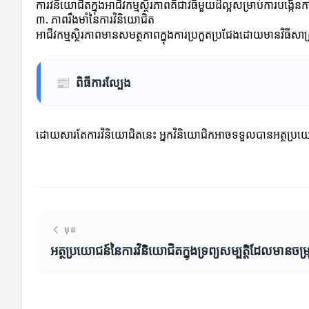
ការវិនិយោជិតក្នុងអាជីវកម្មស្ថិរភាពគឺជាវិធីមួយដ៏ល្អសម្រាប់ការបង
៣. ភាពរឹងមាំនៃការវិនិយោជិត
អាជីវកម្មស្ថិរភាពមានសមត្ថភាពក្នុងការប្រកួតប្រជែងដោយមានវិធីសា
📰
ពិធីការល្បែង
ដោយសារតែការវិនិយោជិតនេះ អ្នកវិនិយោជិកអាចទទួលបានអត្ថប្រយោជន
មុន
អត្ថប្រយោជន៍នៃការវិនិយោជិតក្នុងទ្រព្យសម្បត្តិដែលមានចម្រ