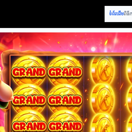
ទំព័រដើម
ពិធី