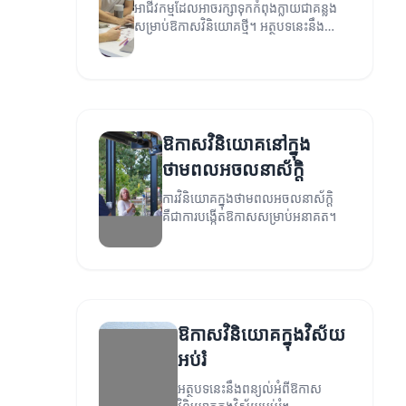
អាជីវកម្មដែលអាចរក្សាទុកកំពុងក្លាយជាគន្លង
សម្រាប់ឱកាសវិនិយោគថ្មី។ អត្ថបទនេះនឹង
ពិភាក្សាអំពីរបៀបដែលវាអាចជួយសាងសង់
អាជីវកម្មនាពេលអនាគត។
ឱកាសវិនិយោគនៅក្នុង
ថាមពលអចលនាស័ក្តិ
ការវិនិយោគក្នុងថាមពលអចលនាស័ក្តិ
គឺជាការបង្កើតឱកាសសម្រាប់អនាគត។
ឱកាសវិនិយោគក្នុងវិស័យ
អប់រំ
អត្ថបទនេះនឹងពន្យល់អំពីឱកាស