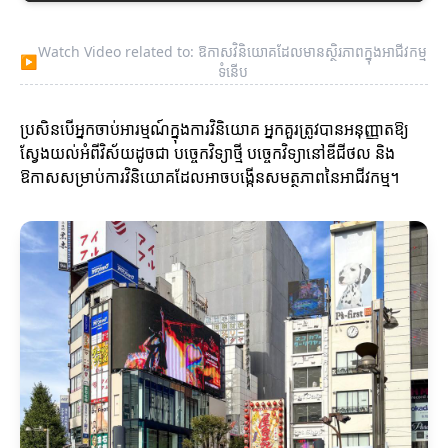
Watch Video related to: ឱកាសវិនិយោគដែលមានស្ថិរភាពក្នុងអាជីវកម្ម
▶
ទំនើប
ប្រសិនបើអ្នកចាប់អារម្មណ៍ក្នុងការវិនិយោគ អ្នកគួរត្រូវបានអនុញ្ញាតឱ្យ
ស្វែងយល់អំពីវិស័យដូចជា បច្ចេកវិទ្យាថ្មី បច្ចេកវិទ្យានៅឌីជីថល និង
ឱកាសសម្រាប់ការវិនិយោគដែលអាចបង្កើនសមត្ថភាពនៃអាជីវកម្ម។