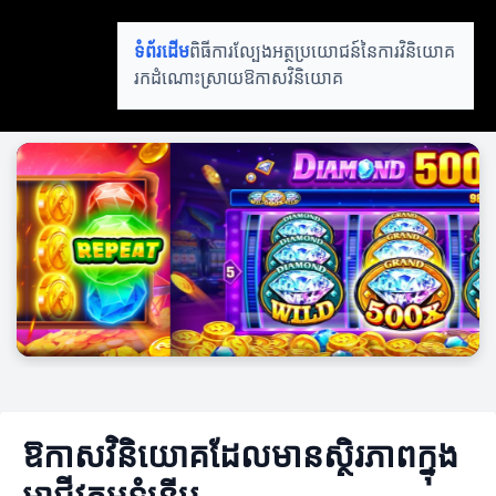
ដាក់ប្រាក់តិច
ទំព័រដើម
ពិធីការល្បែង
អត្ថប្រយោជន៍នៃការវិនិយោគ
ឈ្នះច្រើន
រកដំណោះស្រាយ
ឱកាសវិនិយោគ
ឱកាសវិនិយោគដែលមានស្ថិរភាពក្នុង
អាជីវកម្មទំនើប