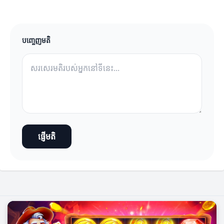
បញ្ចេញមតិ
ផ្ញើមតិ