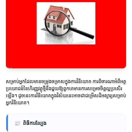
សម្រាប់អ្នកដែលមានចម្រូងចម្រាសក្នុងការវិនិយោគ ការពិចារណាអំពីអត្ថ
ប្រយោជន៍នៃហិរញ្ញវត្ថុថ្មីនឹងជួយឱ្យពួកគេមានការសម្រេចចិត្តល្អប្រសើរ
ឡើង។ ដូចនេះការវិនិយោគក្នុងវិស័យនេះអាចជាជម្រើសដ៏អស្ចារ្យសម្រាប់
អ្នកវិនិយោគ។
📰
ពិធីការល្បែង