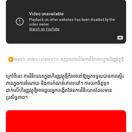
▶
Watch Video related to: អត្ថប្រយោជន៍នៃការវិនិយោគក្នុងហិរញ្ញវត្ថុថ្មី
ក្រៅពីនេះ ការវិនិយោគក្នុងហិរញ្ញវត្ថុថ្មីក៏អាចនាំឱ្យអ្នកទទួលបានភាពស្ថិរ
ភាពក្នុងការចំណាយ និងការកំណត់គោលដៅ។ ការយកចិត្តទុក
ដាក់លើហិរញ្ញវត្ថុថ្មីអាចជួយអ្នកបង្កើតផែនការវិនិយោគដែលមាន
ប្រសិទ្ធភាព។