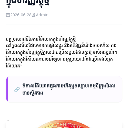
2026-06-28
Admin
អត្ថប្រយោជន៍នៃការវិនិយោគក្នុងហិរញ្ញវត្ថុថ្មី
នៅក្នុងសម័យដែលមានការផ្លាស់ប្តូរ និងអភិវឌ្ឍន៍យ៉ាងឆាប់រហ័ស ការ
វិនិយោគក្នុងហិរញ្ញវត្ថុថ្មីក្លាយជាជម្រើសមួយដែលគួរឱ្យចាប់អារម្មណ៍។
វិនិយោគក្នុងវិស័យនេះអាចនាំឲ្យមានអត្ថប្រយោជន៍ជាច្រើនដល់អ្នក
វិនិយោគ។
ឱកាសវិនិយោគក្នុងការអភិវឌ្ឍឧស្សាហកម្មទីក្រុងដែល
🔗
មានស្ថិរភាព