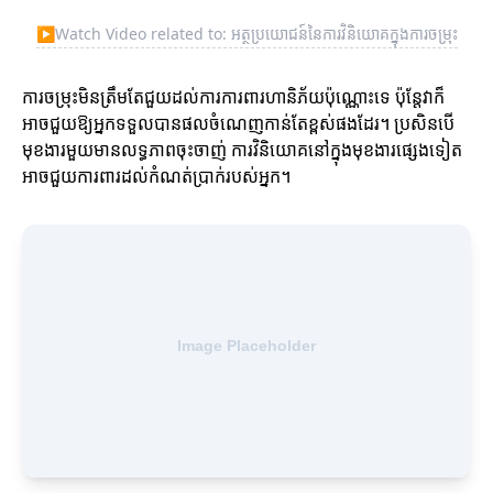
▶
Watch Video related to: អត្ថប្រយោជន៍នៃការវិនិយោគក្នុងការចម្រុះ
ការចម្រុះមិនត្រឹមតែជួយដល់ការការពារហានិភ័យប៉ុណ្ណោះទេ ប៉ុន្តែវាក៏
អាចជួយឱ្យអ្នកទទួលបានផលចំណេញកាន់តែខ្ពស់ផងដែរ។ ប្រសិនបើ
មុខងារមួយមានលទ្ធភាពចុះចាញ់ ការវិនិយោគនៅក្នុងមុខងារផ្សេងទៀត
អាចជួយការពារដល់កំណត់ប្រាក់របស់អ្នក។