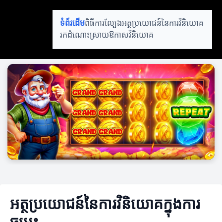
ដាក់ប្រាក់តិច
ទំព័រដើម
ពិធីការល្បែង
អត្ថប្រយោជន៍នៃការវិនិយោគ
ឈ្នះច្រើន
រកដំណោះស្រាយ
ឱកាសវិនិយោគ
អត្ថប្រយោជន៍នៃការវិនិយោគក្នុងការ
ចម្រុះ